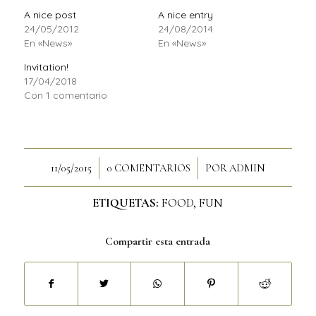
A nice post
A nice entry
24/05/2012
24/08/2014
En «News»
En «News»
Invitation!
17/04/2018
Con 1 comentario
/
/
11/05/2015
0 COMENTARIOS
POR
ADMIN
ETIQUETAS:
FOOD
,
FUN
Compartir esta entrada