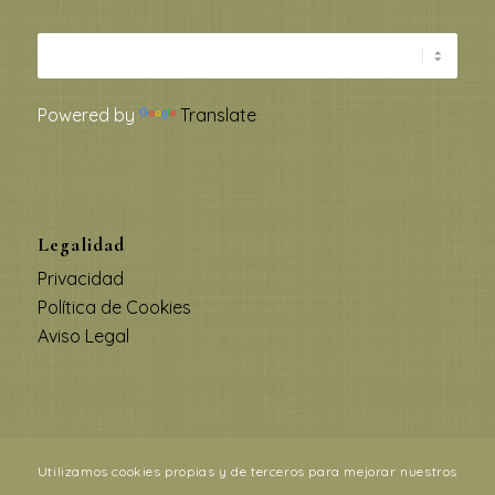
Powered by
Translate
Legalidad
Privacidad
Política de Cookies
Aviso Legal
Copyright © 2018. Todos los derechos reservados. Diseñada por
Utilizamos cookies propias y de terceros para mejorar nuestros