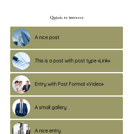
Quizás te interese
A nice post
This is a post with post type «Link»
Entry with Post Format «Video»
A small gallery
A nice entry